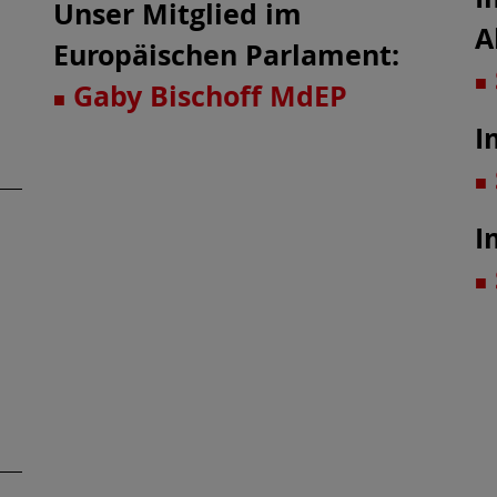
Unser Mitglied im
A
Europäischen Parlament:
■
Gaby Bischof
f MdEP
■
I
■
I
■