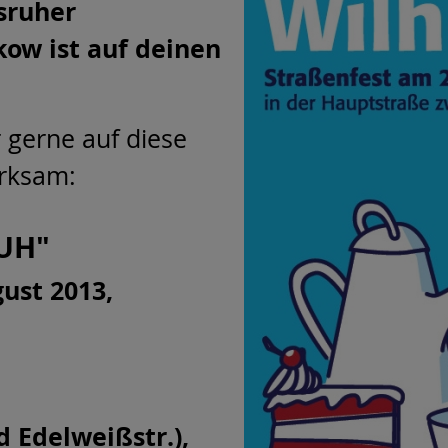
sruher
ow ist auf deinen
 gerne auf diese
erksam:
UH"
ust 2013,
d Edelweißstr.),