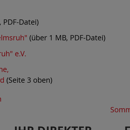
, PDF-Datei)
elmsruh"
(über 1 MB, PDF-Datei)
uh" e.V.
he,
rd
(Seite 3 oben)
h
Somme