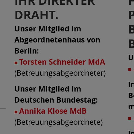
IHR DIREKTER
DRAHT.
Unser Mitglied im
Abgeordnetenhaus von
Berlin:
U
Torsten Schneider MdA
■
■
(Betreuungsabgeordneter)
I
Unser Mitglied im
B
Deutschen Bundestag:
m
Annika Klose MdB
■
■
(Betreuungsabgeordnete)
I