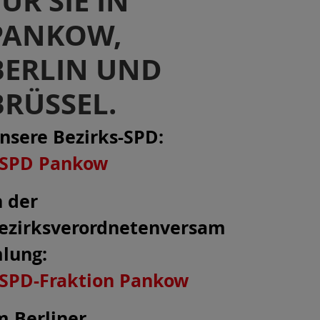
FÜR SIE IN
PANKOW,
BERLIN UND
BRÜSSEL.
nsere Bezirks-SPD:
SPD Pankow
n der
ezirksverordnetenversam
lung
:
SPD-Fraktion Pankow
m Berliner